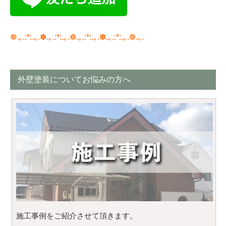
❁.｡.:*:.｡.✽.｡.:*:.｡.❁.｡.:*:.｡.✽.｡.:*:.｡.❁.｡.
外壁塗装についてお悩みの方へ
施工事例をご紹介させて頂きます。