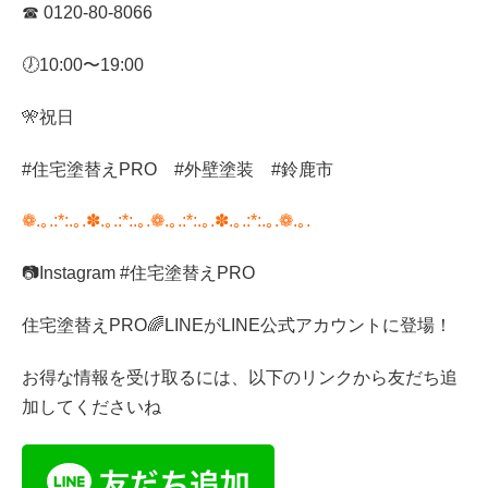
☎︎
0120-80-8066
🕖
10:00
〜
19:00
🎌
祝日
#
住宅塗替え
PRO
#
外壁塗装
#
鈴鹿市
❁.｡.:*:.｡.✽.｡.:*:.｡.❁.｡.:*:.｡.✽.｡.:*:.｡.❁.｡.
📷
Instagram #
住宅塗替え
PRO
住宅塗替え
PRO
🌈
LINE
が
LINE
公式アカウントに登場！
お得な情報を受け取るには、以下のリンクから友だち追
加してくださいね