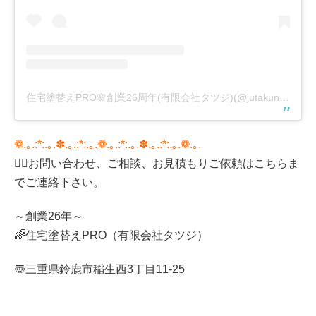
住宅塗替えPRO🌸創業26周年(有限会社タツジ)(@jutakunurikaepro)がシェアした投稿
❁.｡.:*:.｡.✽.｡.:*:.｡.❁.｡.:*:.｡.✽.｡.:*:.｡.❁.｡.
💁‍♀️
お問い合わせ、ご相談、お見積もりご依頼はこちらま
でご連絡下さい。
～創業26年～
🌈
住宅塗替え
PRO（有限会社タツジ）
〠三重県鈴鹿市稲生西
3
丁目
11-25