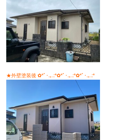
★外壁塗装後 ✿*ﾟ･.｡.:*✿*ﾟ･.｡.:*✿*ﾟ･.｡.:*