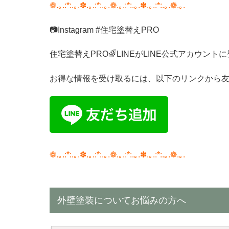
❁.｡.:*:.｡.✽.｡.:*:.｡.❁.｡.:*:.｡.✽.｡.:*:.｡.❁.｡.
📷
Instagram #
住宅塗替え
PRO
住宅塗替え
PRO
🌈
LINE
が
LINE
公式アカウントに
お得な情報を受け取るには、以下のリンクから
❁.｡.:*:.｡.✽.｡.:*:.｡.❁.｡.:*:.｡.✽.｡.:*:.｡.❁.｡.
外壁塗装についてお悩みの方へ