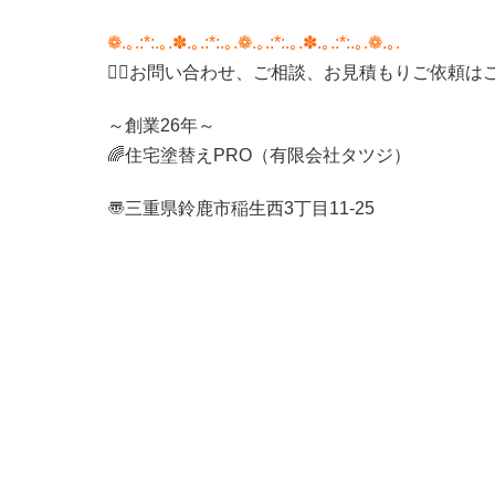
❁.｡.:*:.｡.✽.｡.:*:.｡.❁.｡.:*:.｡.✽.｡.:*:.｡.❁.｡.
💁‍♀️
お問い合わせ、ご相談、お見積もりご依頼は
～創業26年～
🌈
住宅塗替え
PRO（有限会社タツジ）
〠三重県鈴鹿市稲生西
3
丁目
11-25