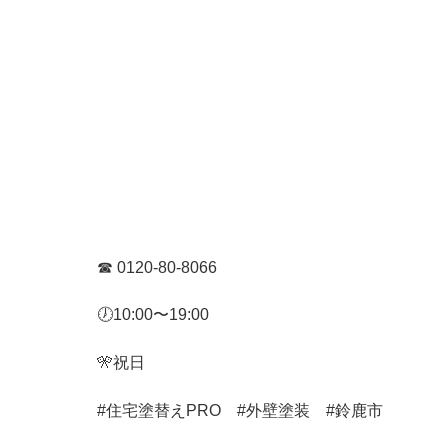
☎︎
0120-80-8066
🕖
10:00
〜
19:00
🎌
祝日
#
住宅塗替え
PRO
#
外壁塗装
#
鈴鹿市