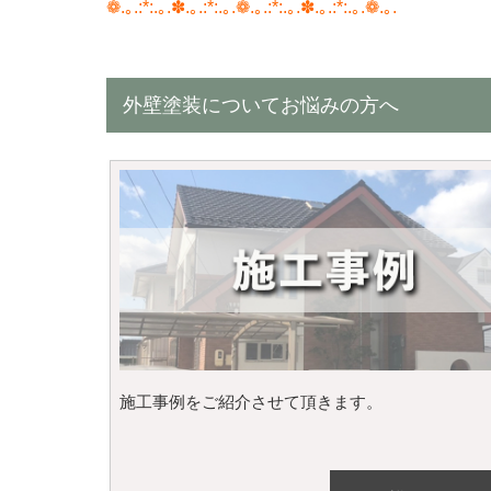
❁.｡.:*:.｡.✽.｡.:*:.｡.❁.｡.:*:.｡.✽.｡.:*:.｡.❁.｡.
外壁塗装についてお悩みの方へ
施工事例をご紹介させて頂きます。