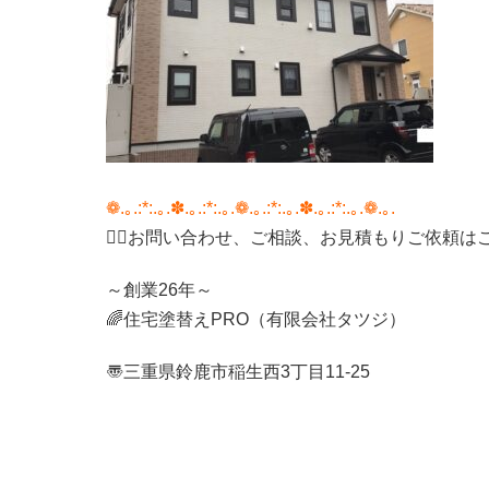
❁.｡.:*:.｡.✽.｡.:*:.｡.❁.｡.:*:.｡.✽.｡.:*:.｡.❁.｡.
💁‍♀️
お問い合わせ、ご相談、お見積もりご依頼は
～創業26年～
🌈
住宅塗替え
PRO（有限会社タツジ）
〠三重県鈴鹿市稲生西
3
丁目
11-25