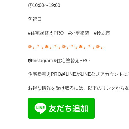
🕖
10:00
〜
19:00
🎌
祝日
#
住宅塗替え
PRO
#
外壁塗装
#
鈴鹿市
❁.｡.:*:.｡.✽.｡.:*:.｡.❁.｡.:*:.｡.✽.｡.:*:.｡.❁.｡.
📷
Instagram #
住宅塗替え
PRO
住宅塗替え
PRO
🌈
LINE
が
LINE
公式アカウントに
お得な情報を受け取るには、以下のリンクから