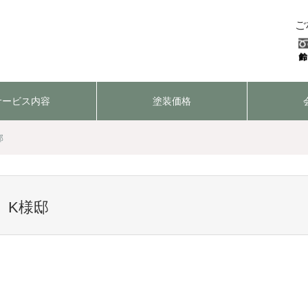
ご
サービス内容
塗装価格
邸
】K様邸