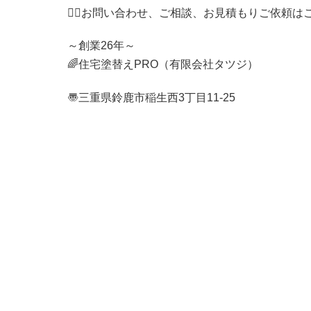
💁‍♀️
お問い合わせ、ご相談、お見積もりご依頼は
～創業26年～
🌈
住宅塗替え
PRO（有限会社タツジ）
〠三重県鈴鹿市稲生西
3
丁目
11-25