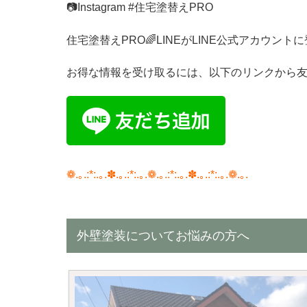
📷
Instagram #
住宅塗替え
PRO
住宅塗替え
PRO
🌈
LINE
が
LINE
公式アカウントに
お得な情報を受け取るには、以下のリンクから
❁.｡.:*:.｡.✽.｡.:*:.｡.❁.｡.:*:.｡.✽.｡.:*:.｡.❁.｡.
外壁塗装についてお悩みの方へ