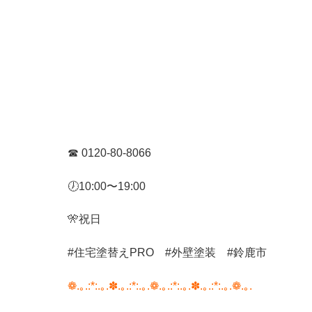
☎︎
0120-80-8066
🕖
10:00
〜
19:00
🎌
祝日
#
住宅塗替え
PRO
#
外壁塗装
#
鈴鹿市
❁.｡.:*:.｡.✽.｡.:*:.｡.❁.｡.:*:.｡.✽.｡.:*:.｡.❁.｡.