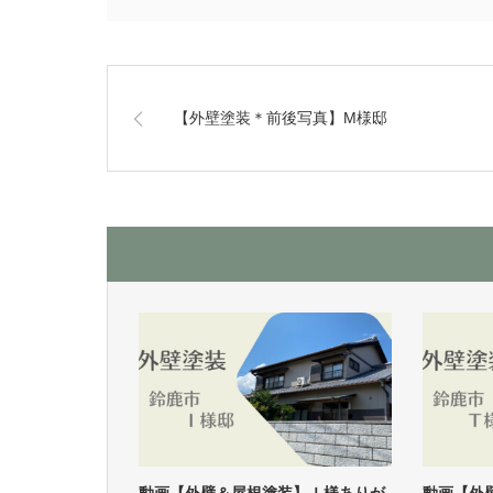
【外壁塗装＊前後写真】M様邸
動画【外壁＆屋根塗装】Ｉ様ありが
動画【外