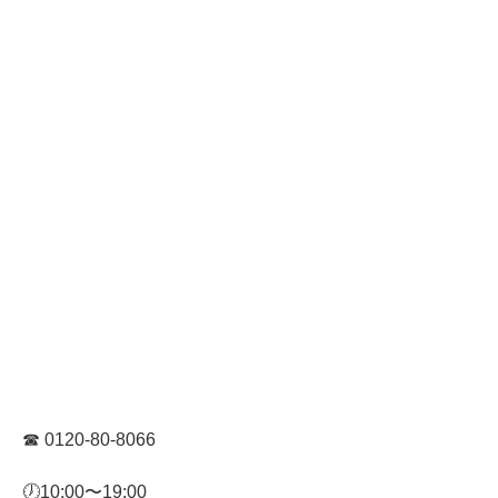
☎︎
0120-80-8066
🕖
10:00
〜
19:00