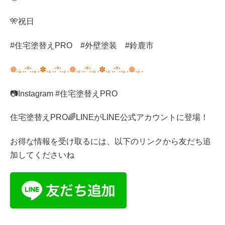
🎌
祝日
#
住宅塗替え
PRO
#
外壁塗装
#
鈴鹿市
❁.｡.:*:.｡.✽.｡.:*:.｡.❁.｡.:*:.｡.✽.｡.:*:.｡.❁.｡.
📷
Instagram #
住宅塗替え
PRO
住宅塗替え
PRO
🌈
LINE
が
LINE
公式アカウントに登場！
お得な情報を受け取るには、以下のリンクから友だち追
加してくださいね