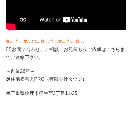
❁.｡.:*:.｡.✽.｡.:*:.｡.❁.｡.:*:.｡.✽.｡.:*:.｡.❁.｡.
💁‍♀️
お問い合わせ、ご相談、お見積もりご依頼はこちらま
でご連絡下さい。
～創業26年～
🌈
住宅塗替え
PRO（有限会社タツジ）
〠三重県鈴鹿市稲生西
3
丁目
11-25