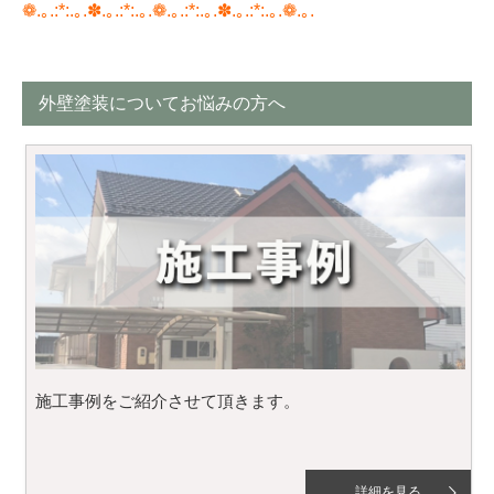
❁.｡.:*:.｡.✽.｡.:*:.｡.❁.｡.:*:.｡.✽.｡.:*:.｡.❁.｡.
外壁塗装についてお悩みの方へ
施工事例をご紹介させて頂きます。
詳細を見る